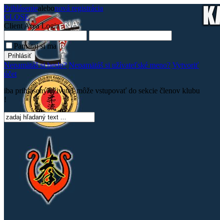
Prihlásenie
alebo
nová registrácia
CLOSE
Client Area
Login
Pamätaj si ma
Nepamätáš si heslo?
Nepamätáš si užívateľské meno?
Vytvoriť
účet
iba prihlásený uživateľ môže vstupovať do sekcie členov klubu
!