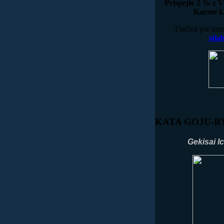
Prispejte 2 % z V
Karate k
Tlačivá pre za
sti
KATA
GOJU-R
Gekisai Ic