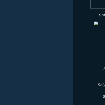
Shi
Sei
S