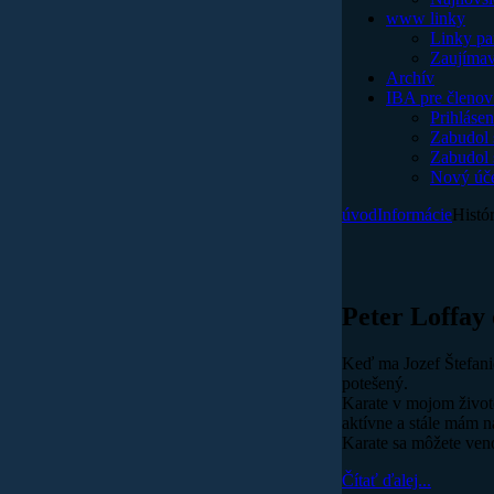
www linky
Linky pa
Zaujímav
Archív
IBA pre členov
Prihlásen
Zabudol
Zabudol 
Nový účet
úvod
Informácie
Histór
Peter Loffay 
Keď ma Jozef Štefanid
potešený.
Karate v mojom život
aktívne a stále mám n
Karate sa môžete veno
Čítať ďalej...