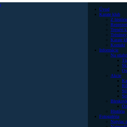
Úvod
Karate klub
Z históri
Reprezen
Trenéri 
Tréningy
Karate k
Kontakt
Informácie
Na stiahn
Tl
Sk
Os
Akcie
Ka
Rô
Sú
Se
Bleskov
Oz
História
Fotogaléria
Najviac 
Najnovši