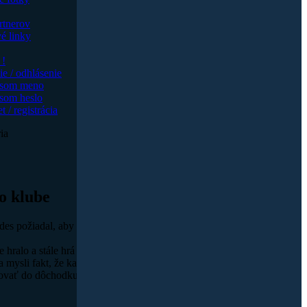
rtnerov
é linky
 !
ie / odhlásenie
 som meno
som heslo
 / registrácia
ia
o klube
es požiadal, aby som pridal svoj príspevok na túto stránku, cítil som s
e hralo a stále hrá veľmi významnú úlohu. Venoval som sa mu skoro 1
a mysli fakt, že karate nie je gymnastika, kde kariéra gymnastiek končí
vať do dôchodku, ale aj dlhšie. Preto s ním, zdá sa, nikdy celkom nes