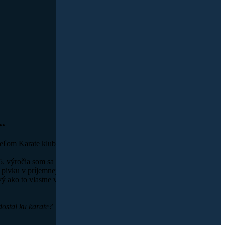
..
eľom Karate klubu Trstená Ing. Miroslavom Gatialom
. výročia som sa stretol so zakladateľom karate klubu v Trstenej Ing.
pivku v príjemnej atmosfére sme sa rozprávali o všeličom možnom. Keď
ý ako to vlastne všetko začalo a čo tomu predchádzalo.
dostal ku karate?