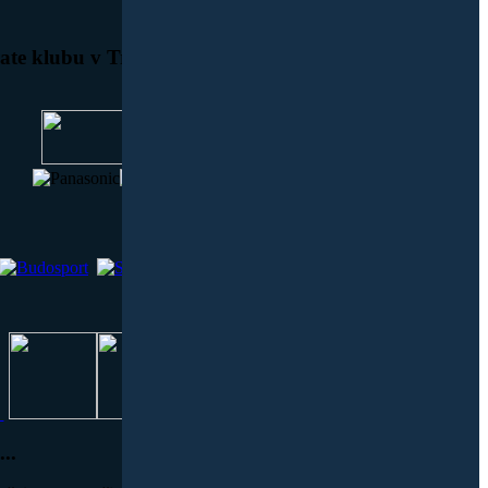
te klubu v Trstenej ďakujeme aj týmto sponzorom
...