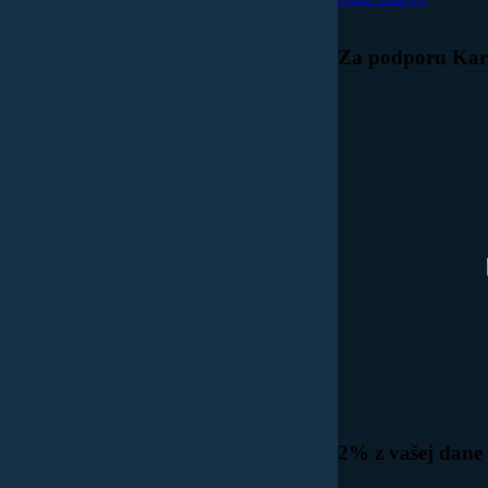
Za
podporu Kara
2%
z vašej dane 