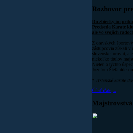
Rozhovor pre
Do zbierky im pribu
Predseda Karate klub
ale vo svojich rado
Z oravských športový
zástupcovia získali v
slovenskej úrovni, al
niekoľko titulov majst
Nielen o týchto úspec
Jozefom Štefanideso
*
Trstenské karate do
Čítať ďalej...
Majstrovstv