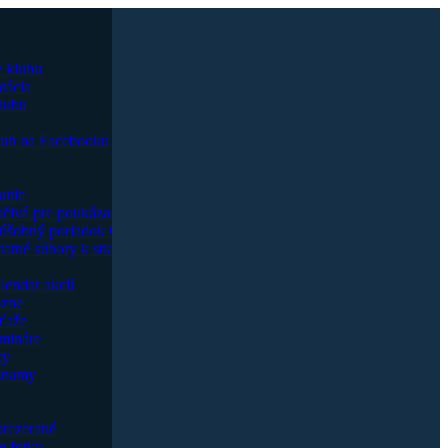
e klubu
tácia
klubu
lub na Facebooku
utie
ačivá pre poukázanie 2% dane
úšobný poriadok Goju ryu
tatné súbory k stiahnutiu
lendar akcií
zne
ťaže
mináre
ky
namy
prezerané
e fotky