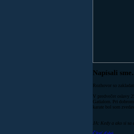
Napísali sme.
Rozhovor so zakladat
V predvečer oslavy 25
Gatialom. Pri dobrom 
karate bol som zvedav
JA: Kedy a ako si sa 
Čítať ďalej...