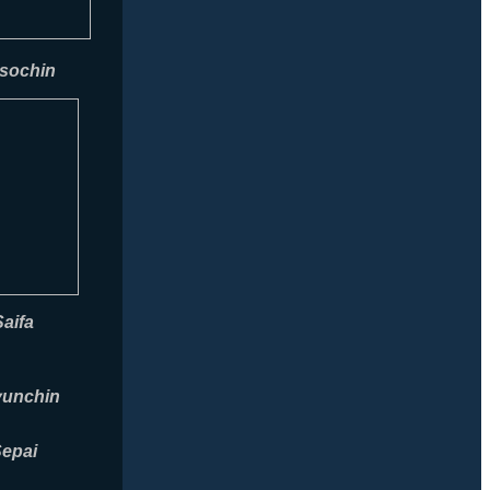
sochin
Saifa
yunchin
epai