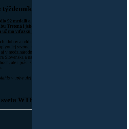
 týždenník Orava 2003
dlo 92 medailí a jedno víťazstvo Svetového pohára.
u Trstená i jeho tréner Jozef Štefanides síce nikomu nesľubuje tit
ch už má víťazku Svetového pohára
ch klubov a oddielov jednoznačne najviac vyčnieva Karate klub Trsten
 uplynulej sezóne neuveriteľných 92 medailí a vybojovali ich nielen na 
e aj v medzinárodnej konkurencii. V tejto skvelej zbierke cenných kov
ra Slovenska a naviac, jednej karatistke z Trstenej sa podarilo vyhrať a
hoch, ale i práci s mládežou sme sa porozprávali s predsedom Karate k
m.
siahlo v uplynulej sezóne opäť niekoľko veľkých úspechov. Ako ju celk
á sveta WTKA 2005