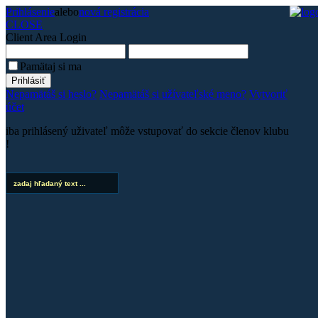
Prihlásenie
alebo
nová registrácia
CLOSE
Client Area
Login
Pamätaj si ma
Nepamätáš si heslo?
Nepamätáš si užívateľské meno?
Vytvoriť
účet
iba prihlásený uživateľ môže vstupovať do sekcie členov klubu
!