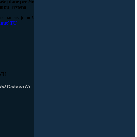
ašej dane pre činnosť
lubu Trstená
mestnancov je možné
ahnuť TU
YU
hi/
Gekisai Ni