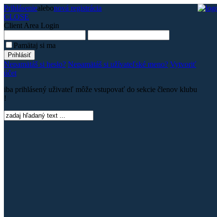
Prihlásenie
alebo
nová registrácia
CLOSE
Client Area
Login
Pamätaj si ma
Nepamätáš si heslo?
Nepamätáš si užívateľské meno?
Vytvoriť
účet
iba prihlásený uživateľ môže vstupovať do sekcie členov klubu
!