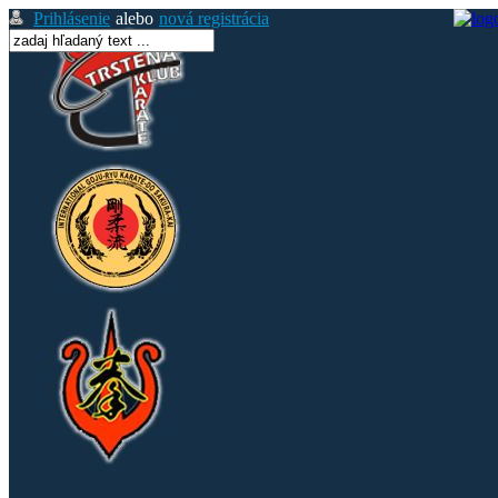
Prihlásenie
alebo
nová registrácia