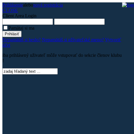
Prihlásenie
alebo
nová registrácia
CLOSE
Client Area
Login
Pamätaj si ma
Nepamätáš si heslo?
Nepamätáš si užívateľské meno?
Vytvoriť
účet
iba prihlásený uživateľ môže vstupovať do sekcie členov klubu
!