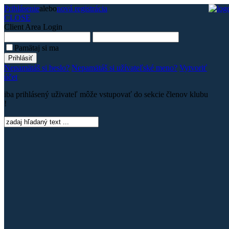
Prihlásenie
alebo
nová registrácia
CLOSE
Client Area
Login
Pamätaj si ma
Nepamätáš si heslo?
Nepamätáš si užívateľské meno?
Vytvoriť
účet
iba prihlásený uživateľ môže vstupovať do sekcie členov klubu
!